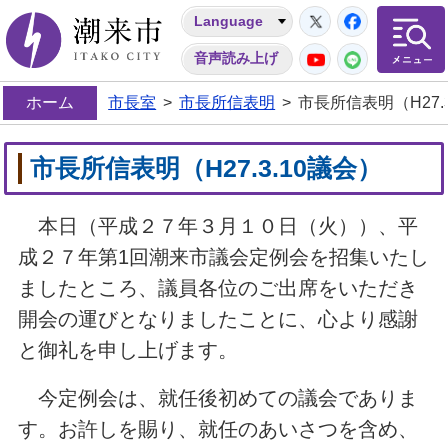
Twitter
Facebo
Language
潮来市
YouTube
LINE
音声読み上げ
ホーム
市長室
>
市長所信表明
>
市長所信表明（H27.
市長所信表明（H27.3.10議会）
本日（平成２７年３月１０日（火））、平
成２７年第1回潮来市議会定例会を招集いたし
ましたところ、議員各位のご出席をいただき
開会の運びとなりましたことに、心より感謝
と御礼を申し上げます。
今定例会は、就任後初めての議会でありま
す。お許しを賜り、就任のあいさつを含め、