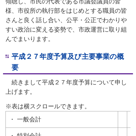
傾聴し、市民の代表である市議会議員の皆
様、市役所の執行部をはじめとする職員の皆
さんと良く話し合い、公平・公正でわかりや
すい政治に変える姿勢で、市政運営に取り組
んでまいります。
平成２７年度予算及び主要事業の概
要
続きまして平成２７年度予算について申し
上げます。
※表は横スクロールできます。
・ 一般会計
1
・ 特別会計