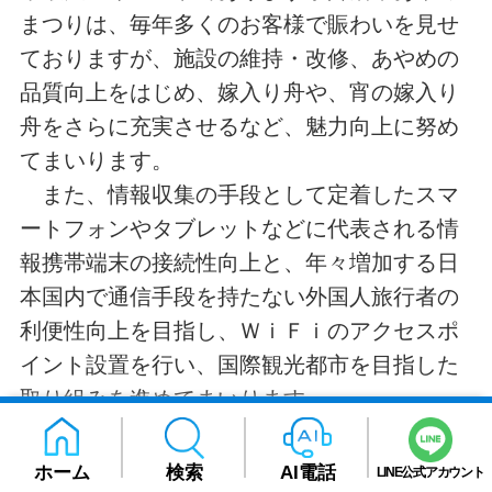
まつりは、毎年多くのお客様で賑わいを見せ
ておりますが、施設の維持・改修、あやめの
品質向上をはじめ、嫁入り舟や、宵の嫁入り
舟をさらに充実させるなど、魅力向上に努め
てまいります。
また、情報収集の手段として定着したスマ
ートフォンやタブレットなどに代表される情
報携帯端末の接続性向上と、年々増加する日
本国内で通信手段を持たない外国人旅行者の
利便性向上を目指し、ＷｉＦｉのアクセスポ
イント設置を行い、国際観光都市を目指した
取り組みを進めてまいります。
また、本市の交流拠点であります道の駅い
たこにつきましては、新たに親子で楽しめる
ホーム
検索
AI電話
LINE公式アカウント