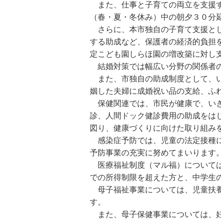
また、仕事と子育ての両立を支援す
（春・夏・冬休み）中の朝夕３０分
さらに、本市独自の子育て支援とし
する助成など、保護者の経済的負担
定こども園しらほ園の増改築に対し
結婚対策では幅広い分野の関係者の
また、市独自の助成制度として、い
姻した夫婦に成婚祝い品の支給、ふ
保健関連では、市民が健康で、いき
診、人間ドック健診費用の助成をは
図り、健康づくりに向けた取り組み
感染症予防では、児童の法定接種に
予防事業の充実に努めてまいります
医療福祉制度（マル福）については
での所得制限を超えた方と、中学生の
母子福祉事業については、児童扶養
す。
また、母子保健事業については、妊