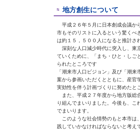
地方創生について
平成２６年５月に日本創成会議から
市もそのリストに入るという驚くべ
は約１５，５００人になると推計さ
深刻な人口減少時代に突入し、東京
ていくために、「まち・ひと・しご
られたところです
「潮来市人口ビジョン」及び「潮来
案から参画いただくとともに、産官
実効性を伴う計画づくりに努めたと
また、平成２７年度から地方版総合
り組んでまいりました。今後も、こ
でまいります。
このような社会情勢のもと本市は、
践していかなければならないと考え