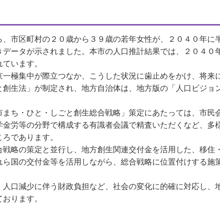
、市区町村の２０歳から３９歳の若年女性が、２０４０年に
きデータが示されました。本市の人口推計結果では、２０４０
れています。
一極集中が際立つなか、こうした状況に歯止めをかけ、将来
と創生法」が制定され、地方自治体は、地方版の「人口ビジョ
市まち・ひと・しごと創生総合戦略」策定にあたっては、市民
学金労等の分野で構成する有識者会議で精査いただくなど、多
ころであります。
戦略の策定と並行し、地方創生関連交付金を活用した、移住
れら国の交付金等を活用しながら、総合戦略に位置付けする施
人口減少に伴う財政負担など、社会の変化に的確に対応し、
ております。