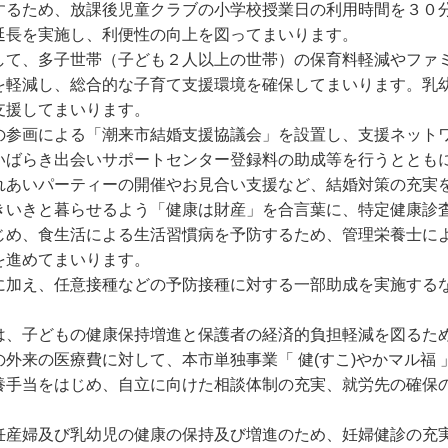
るため、放課後児童クラブの小学校授業日の利用時間を３０
延長を実施し、利便性の向上を図ってまいります。
て、多子世帯（子ども２人以上の世帯）の保育料軽減やファ
を軽減し、総合的な子育て支援環境を確保してまいります。乳
支援してまいります。
参画による「潮来市結婚支援協議会」を設置し、支援ネット
ばらき出会いサポートセンター登録料の助成等を行うととも
れあいパーティーの開催やお見合い支援など、結婚対策の充実
いきと暮らせるよう「健康は財産」を合言葉に、特定健康診
じめ、食生活による生活習慣病を予防するため、管理栄養士に
を進めてまいります。
加え、任意接種などの予防接種に対する一部助成を実施する
。
、子どもの健康保持増進と保護者の経済的負担軽減を図るた
外来の医療費に対して、本市単独事業「 健(すこ)やかマル福 
手当をはじめ、自立に向けた相談体制の充実、就労先の確保
産婦及び乳幼児の健康の保持及び増進のため、妊婦健診の充