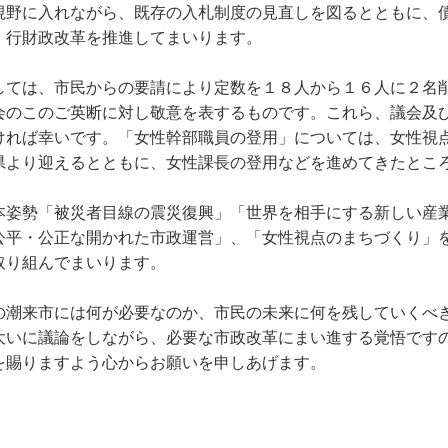
視野に入れながら、既存の入札制度の見直しを図るとともに、
、行財政改革を推進してまいります。
ては、市民からの要請により定数を１８人から１６人に２名
会のこのご英断に対し敬意を表するものです。これら、議会及
ければ幸いです。「女性幹部職員の登用」については、女性視
県より迎えるとともに、女性課長の登用などを進めてきたとこ
姿勢「被災者目線の震災復興」「世界を相手にする新しい産
公平・公正な開かれた市政運営」、「女性視点のまちづくり」
取り組んでまいります。
潮来市には何が必要なのか、市民の未来に何を残していくべ
大いに議論をしながら、必要な市政改革にまい進する覚悟です
を賜りますよう心からお願いを申しあげます。