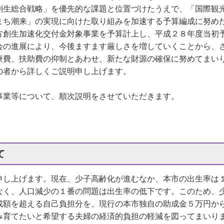
創生総合戦略」を優先的な課題と位置づけたうえで、「国際観
まち潮来」の実現に向けた取り組みを加速する予算編成に努め
創生加速化交付金対象事業を予算計上し、平成２８年度当初
会の進展により、今後ますます厳しさを増していくことから、
療費、扶助費の抑制とあわせ、新たな財源の確保に努めてまい
者から詳しくご説明申し上げます。
業等について、順次説明をさせていただきます。
て
し上げます。現在、少子高齢化が進むなか、本市の出生率は
なく、人口減少の１番の問題は出生率の低下です。このため、
成額を超える自己負担分を、現行の本市独自の助成金５万円か
み育てたいと希望する夫婦の経済的負担の軽減を図ってまいり