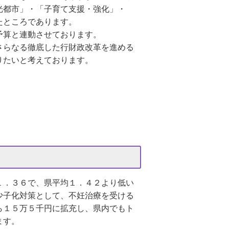
光都市」・「子育て支援・強化」・
たところであります。
予算と連動させております。
さらなる徹底した行財政改革を進める
りたいと考えております。
１．３６で、県平均１．４２より低い
少子化対策として、不妊治療を受ける
ら１５万５千円に拡充し、県内でもト
ます。