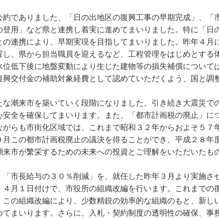
約でありました、「日の出地区の復興工事の早期完成」、「
の登用」など県と連携し着実に進めてまいりました。特に「日
との連携により、早期実現を目指してまいりました。昨年４月
置し、県から担当職員を迎えるなど、工程管理をはじめとする
水位低下後に地盤変動により生じた建物等の損失補償について
復興交付金の補助対象経費として認めていただくよう、国と調
な潮来市を築いていく段階になりました。引き続き大震災で
心安全を確保してまいります。また、「都市計画税の廃止」に
ながらも市街化区域では、これまで昭和３２年からおよそ５７
９月この都市計画税廃止の議決を得ることができ、平成２８年
潮来市が繁栄するための未来への投資とご理解をいただいたも
「市長給与の３０％削減」を、就任した昨年３月より実施さ
、４月１日付けで、市役所の組織改編を行います。これまでの
。この組織改編により、少数精鋭の効率的な組織のもと、新し
めてまいります。さらに、入札・契約制度の透明性の確保、事