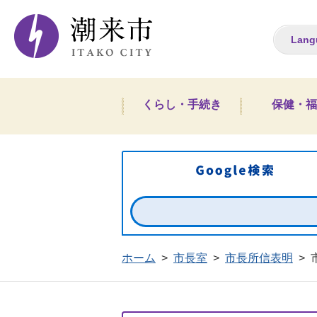
潮来市ホームペー
Lang
くらし・手続き
保健・福
ホーム
>
市長室
>
市長所信表明
>