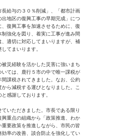
市長給与の３０％削減」、「都市計画
の出地区の復興工事の早期完成」につ
に、復興工事を加速させるために、復
体制強化を図り、着実に工事が進み間
は、適切に対応してまいりますが、補
整してまいります。
の被災経験を活かした災害に強いまち
ついては、鹿行５市の中で唯一課税が
年間課税されてきました。なお、公約
度から減税する運びとなりました。こ
のと感謝しております。
せていただきました。市長である限り
復興重点の組織から「政策推進、わか
い重要政策を推進しながら、市民の皆
務効率の改善、談合防止を強化してい