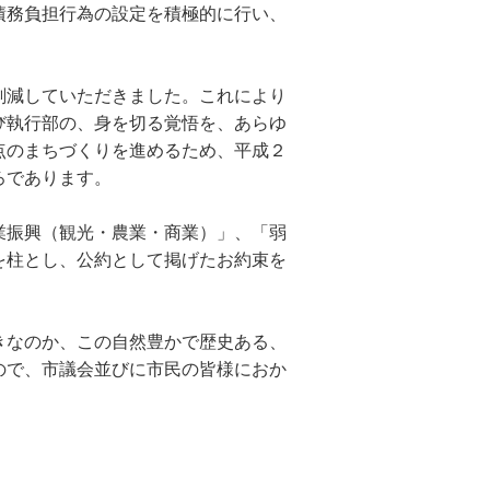
債務負担行為の設定を積極的に行い、
削減していただきました。これにより
び執行部の、身を切る覚悟を、あらゆ
点のまちづくりを進めるため、平成２
ろであります。
業振興（観光・農業・商業）」、「弱
を柱とし、公約として掲げたお約束を
きなのか、この自然豊かで歴史ある、
ので、市議会並びに市民の皆様におか