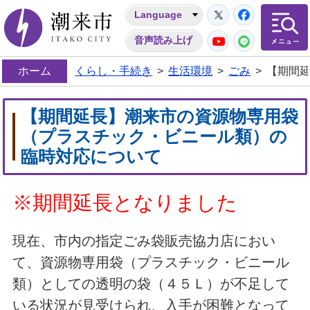
Twitter
Facebo
Language
潮来市
YouTube
LINE
音声読み上げ
ホーム
くらし・手続き
>
生活環境
>
ごみ
>
【期間
【期間延長】潮来市の資源物専用袋
（プラスチック・ビニール類）の
臨時対応について
※期間延長となりました
現在、市内の指定ごみ袋販売協力店におい
て、資源物専用袋（プラスチック・ビニール
類）としての透明の袋（４５Ｌ）が不足して
いる状況が見受けられ、入手が困難となって