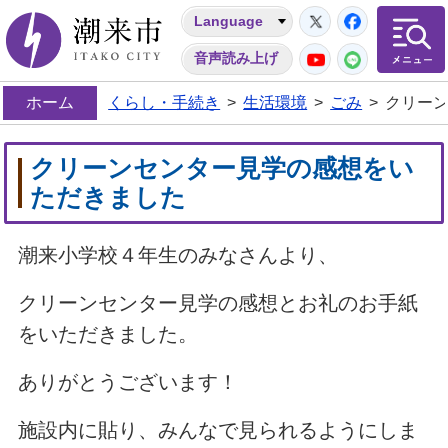
Twitter
Facebo
Language
潮来市
YouTube
LINE
音声読み上げ
ホーム
くらし・手続き
>
生活環境
>
ごみ
>
クリー
クリーンセンター見学の感想をい
ただきました
潮来小学校４年生のみなさんより、
クリーンセンター見学の感想とお礼のお手紙
をいただきました。
ありがとうございます！
施設内に貼り、みんなで見られるようにしま