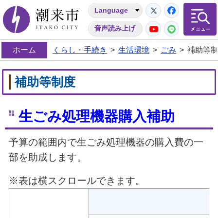
Twitter
Facebo
Language
潮来市
YouTube
LINE
音声読み上げ
ホーム
くらし・手続き
>
生活環境
>
ごみ
>
補助等
補助等制度
生ごみ処理機器購入補助
予算の範囲内で生ごみ処理機器の購入費の一
部を助成します。
※表は横スクロールできます。