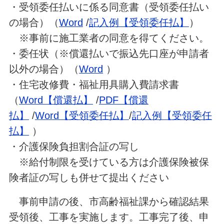
・受領委任払いに係る同意書（受領委任払い
の場合）（
Word
/
記入例【受領委任払】
）
※事前に施工業者の同意を得てください。
・委任状（※償還払いで振込先口座が申請者
以外の場合）（
Word
）
・住宅改修費・福祉用具購入費請求書
（
Word【償還払】
/
PDF【償還
払】
/
Word【受領委任払】
/
記入例【受領委任
払】
）
・介護保険負担割合証の写し
※給付制限を受けている方は介護保険被保
険者証の写しも併せて提出ください
事前申請の後、市高齢福祉課から確認結果
受領後、工事を実施します。工事完了後、申