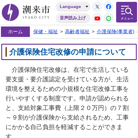
Twitter
Facebo
Language
潮来市
YouTube
LINE
音声読み上げ
ホーム
保健・福祉
>
高齢者福祉
>
介護保険(事業者)
介護保険住宅改修の申請について
介護保険住宅改修は、在宅で生活している
要支援・要介護認定を受けている方が、生活
環境を整えるための小規模な住宅改修工事を
行いやすくする制度です。申請が認められる
と、支給対象工事費（上限２０万円）の７割
～９割が介護保険から支給されるため、工事
にかかる自己負担を軽減することができま
す。