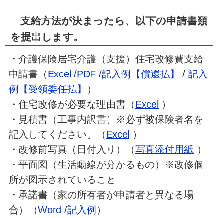
支給方法が決まったら、以下の申請書類
を提出します。
・介護保険居宅介護（支援）住宅改修費支給
申請書（
Excel
/
PDF
/
記入例【償還払】
/
記入
例【受領委任払】
）
・住宅改修が必要な理由書（
Excel
）
・見積書（工事内訳書）※必ず被保険者名を
記入してください。（
Excel
）
・改修前写真（日付入り）（
写真添付用紙
）
・平面図（生活動線が分かるもの）※改修個
所が図示されていること
・承諾書（家の所有者が申請者と異なる場
合）（
Word
/
記入例
）