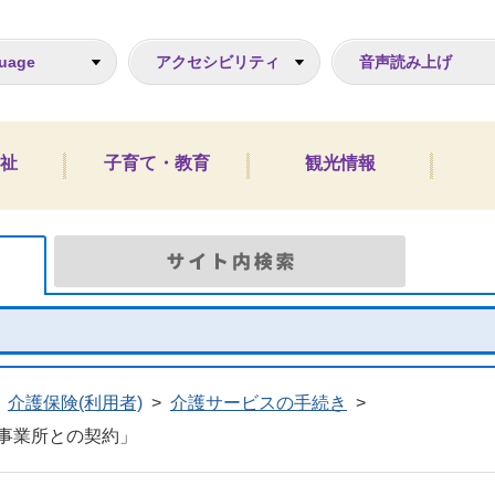
ジ
uage
アクセシビリティ
音声読み上げ
祉
子育て・教育
観光情報
Google検索
サイト
介護保険(利用者)
>
介護サービスの手続き
>
事業所との契約」