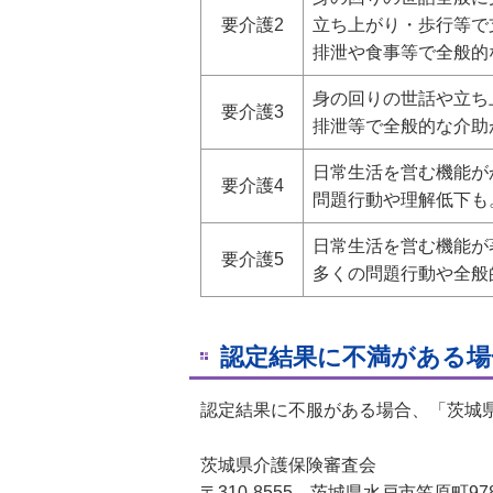
要介護2
立ち上がり・歩行等で
排泄や食事等で全般的
身の回りの世話や立ち
要介護3
排泄等で全般的な介助
日常生活を営む機能が
要介護4
問題行動や理解低下も
日常生活を営む機能が
要介護5
多くの問題行動や全般
認定結果に不満がある場
認定結果に不服がある場合、「茨城
茨城県介護保険審査会
〒310-8555 茨城県水戸市笠原町978