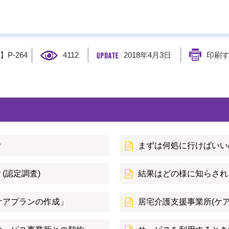
D】
P-264
4112
2018年4月3日
印刷
？
まずは何処に行けばいい
(認定調査)
結果はどの様に知らされ
ケアプランの作成」
居宅介護支援事業所(ケ