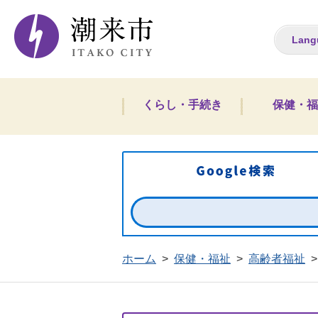
潮来市ホームペー
Lang
くらし・手続き
保健・福
ホーム
>
保健・福祉
>
高齢者福祉
>