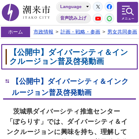
Twitter
Facebo
Language
潮来市
YouTube
LINE
音声読み上げ
ホーム
市政情報
>
計画・戦略・参画
>
男女共同参画
【公開中】ダイバーシティ＆イン
クルージョン普及啓発動画
【公開中】ダイバーシティ＆インク
ルージョン普及啓発動画
茨城県ダイバーシティ推進センター
「ぽらりす」では、ダイバーシティ＆イ
ンクルージョンに興味を持ち、理解して