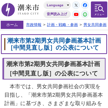
Twitter
Facebo
Language
潮来市
YouTube
LINE
音声読み上げ
ホーム
市政情報
>
計画・戦略・参画
>
男女共同参画
潮来市第2期男女共同参画基本計画
［中間見直し版］の公表について
潮来市第2期男女共同参画基本計画
［中間見直し版］の公表について
本市では、男女共同参画社会の実現を
目指し、「潮来市第2期男女共同参画基本
計画」に基づき、さまざまな取り組みを