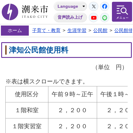
Twitter
Facebo
Language
潮来市
YouTube
LINE
音声読み上げ
ホーム
子育て・教育
>
生涯学習
>
公民館
>
公民館
津知公民館使用料
（単位 円）
※表は横スクロールできます。
使用区分
午前９時～正午
午後１時～
１階和室
２，２００
２，２０
１階実習室
２，２００
２，２０