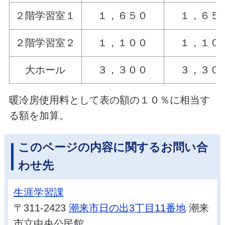
２階学習室１
１，６５０
１，６５
２階学習室２
１，１００
１，１０
大ホール
３，３００
３，３０
暖冷房使用料として表の額の１０％に相当す
る額を加算。
このページの内容に関するお問い合
わせ先
生涯学習課
〒311-2423
潮来市日の出3丁目11番地
潮来
市立中央公民館