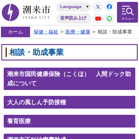
Twitter
Facebo
Language
潮来市
YouTube
LINE
音声読み上げ
ホーム
保健・福祉
>
医療・健康
>
相談・助成事業
相談・助成事業
潮来市国民健康保険（こくほ） 人間ドック助
成について
大人の風しん予防接種
養育医療