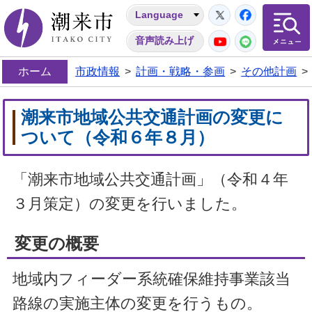
Twitter
Facebo
Language
潮来市
YouTube
LINE
音声読み上げ
ホーム
市政情報
>
計画・戦略・参画
>
その他計画
>
潮来市地域公共交通計画の変更に
ついて（令和６年８月）
「潮来市地域公共交通計画」（令和４年
３月策定）の変更を行いました。
変更の概要
地域内フィーダー系統確保維持事業該当
路線の実施主体の変更を行うもの。