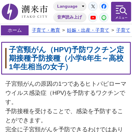
Twitter
Facebo
Language
潮来市
YouTube
LINE
音声読み上げ
ホーム
子育て・教育
>
妊娠・出産・子育て
>
子育て
子宮頸がん（HPV)予防ワクチン定
期接種予防接種（小学6年生～高校
1年生相当の女子）
子宮頸がんの原因の1つであるヒトパピローマ
ウイルス感染症（HPV)を予防するワクチンで
す。
予防接種を受けることで、感染を予防するこ
とができます。
完全に子宮頸がんを予防できるわけではあり