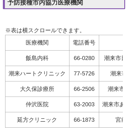
予防接種市内協力医療機関
※表は横スクロールできます。
医療機関
電話番号
飯島内科
66-0280
潮来市日の
潮来ハートクリニック
77-5726
潮来市
大久保診療所
66-2506
潮来市潮
仲沢医院
63-2003
潮来市あやめ
延方クリニック
66-1873
宮前1