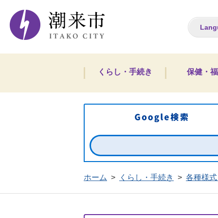
潮来市ホームペー
Lang
くらし・手続き
保健・福
ホーム
>
くらし・手続き
>
各種様式