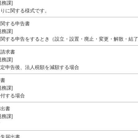
務課]
け取りに関する様式です。
に関する申告書
務課]
に関する申告をするとき（設立・設置・廃止・変更・解散・結
正請求書
務課]
確定申告後、法人税額を減額する場合
付書
務課]
納付する場合
届出書
務課]
方
滅失届出書