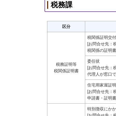
税務課
区分
税関係証明交付
[お問合せ先：税
税関係の証明
委任状
税務証明等
[お問合せ先：税
税関係証明書
代理人が窓口
住宅用家屋証
[お問合せ先：税
申請書・証明
特別徴収にか
[お問合せ先：税