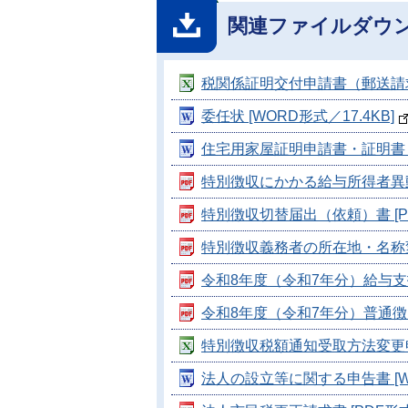
関連ファイルダウ
税関係証明交付申請書（郵送請求用）
委任状 [WORD形式／17.4KB]
住宅用家屋証明申請書・証明書 [W
特別徴収にかかる給与所得者異動申請
特別徴収切替届出（依頼）書 [PDF
特別徴収義務者の所在地・名称変更届
令和8年度（令和7年分）給与支払報
令和8年度（令和7年分）普通徴収切
特別徴収税額通知受取方法変更申出書
法人の設立等に関する申告書 [WO