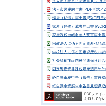
法人市民税更正請求書 [PDF形式／
法人市民税納付書 [PDF形式／200
転居（移転）届出書 [EXCEL形式
家屋（建物）滅失届出書 [WORD形
家屋課税台帳名義人変更届出書 [E
宗教法人に係る固定資産税非課税規
学校法人に係る固定資産税非課税規
社会福祉施設国民健康保険組合にお
固定資産税非課税規定適用除外申請 
軽自動車税申告（報告）書兼標識交付
軽自動車税廃車申告書兼標識返納書（
PDFファイ
お持ちでない