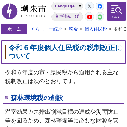
Twitter
Facebo
Language
潮来市
YouTube
LINE
音声読み上げ
ホーム
くらし・手続き
>
税金
>
個人住民税
>
令和
令和６年度個人住民税の税制改正に
ついて
令和６年度の市・県民税から適用される主な
税制改正は次のとおりです。
森林環境税の創設
温室効果ガス排出削減目標の達成や災害防止
等を図るため、森林整備等に必要な財源を安