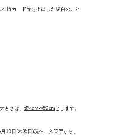
に在留カード等を提出した場合のこと
、大きさは、
縦4cm×横3cm
とします。
6月18日(木曜日)現在、入管庁から、