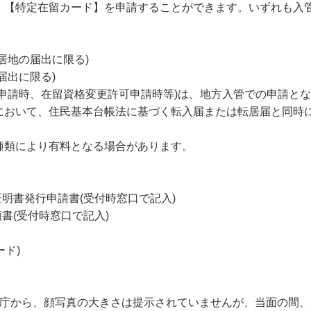
、【特定在留カード】を申請することができます。いずれも入
居地の届出に限る)
届出に限る)
申請時、在留資格変更許可申請時等)は、地方入管での申請と
において、住民基本台帳法に基づく転入届または転居届と同時
種類により有料となる場合があります。
証明書発行申請書(受付時窓口で記入)
書(受付時窓口で記入)
ード)
、入管庁から、顔写真の大きさは提示されていませんが、当面の間