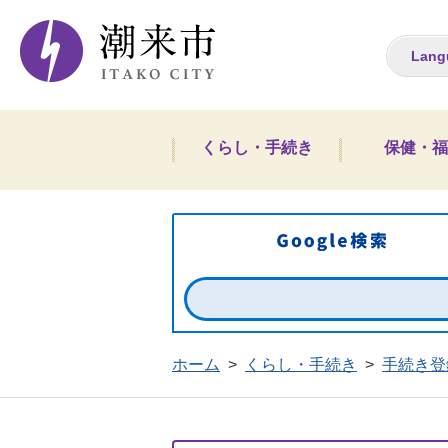
潮来市ホームペー
Lang
くらし・手続き
保健・福
ホーム
>
くらし・手続き
>
手続き登