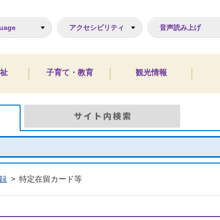
ジ
uage
アクセシビリティ
音声読み上げ
祉
子育て・教育
観光情報
Google検索
サイト
録
>
特定在留カード等