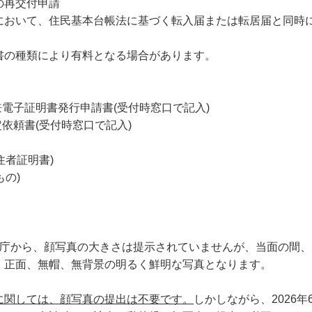
の再交付申請
において、住民基本台帳法に基づく転入届または転居届と同時
書の種類により有料となる場合があります。
兼電子証明書発行申請書(受付時窓口で記入)
依頼書(受付時窓口で記入)
住者証明書)
もの)
、入管庁から、顔写真の大きさは提示されていませんが、当面の間
、正面、無帽、無背景の明るく鮮明な写真となります。
に関しては、顔写真の提出は不要です。
しかしながら、2026年