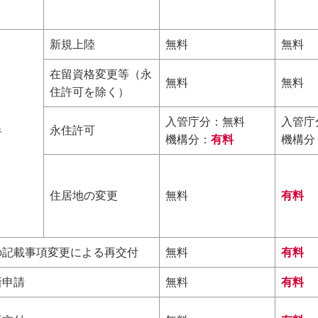
新規上陸
無料
無料
在留資格変更等（永
無料
無料
住許可を除く）
入管庁分：無料
入管庁
永住許可
者
機構分：
有料
機構分
住居地の変更
無料
有料
の記載事項変更による再交付
無料
有料
新申請
無料
有料