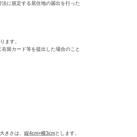
管法に規定する居住地の届出を行った
なります。
に在留カード等を提出した場合のこと
、大きさは、
縦4cm×横3cm
とします。