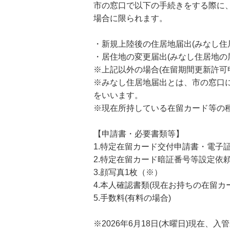
市の窓口で以下の手続きをする際に
場合に限られます。
・新規上陸後の住居地届出(みなし住
・居住地の変更届出(みなし住居地の
※上記以外の場合(在留期間更新許可
※みなし住居地届出とは、市の窓口
をいいます。
※現在所持している在留カード等の
【申請書・必要書類等】
1.特定在留カード交付申請書・電子
2.特定在留カード暗証番号等設定依頼
3.顔写真1枚（※）
4.本人確認書類(現在お持ちの在留カ
5.手数料(有料の場合)
※2026年6月18日(木曜日)現在