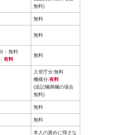
無料)
無料
無料
分：無料
無料
：
有料
入管庁分:無料
機構分:
有料
(追記欄満欄の場合
無料)
無料
無料
本人の責めに帰さな