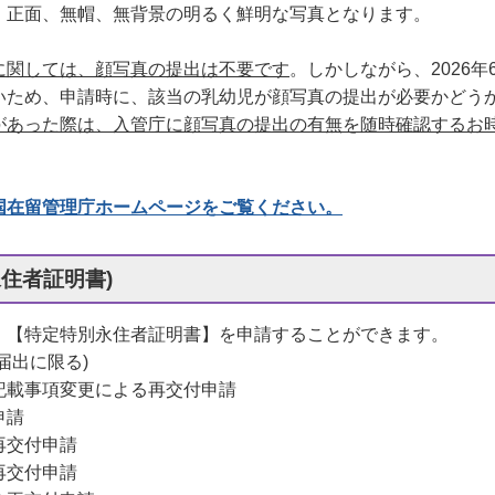
、正面、無帽、無背景の明るく鮮明な写真となります。
に関しては、顔写真の提出は不要です
。しかしながら、2026年
いため、申請時に、該当の乳幼児が顔写真の提出が必要かどう
があった際は、入管庁に顔写真の提出の有無を随時確認するお
国在留管理庁ホームページをご覧ください。
永住者証明書)
、【特定特別永住者証明書】を申請することができます。
届出に限る)
記載事項変更による再交付申請
申請
再交付申請
再交付申請