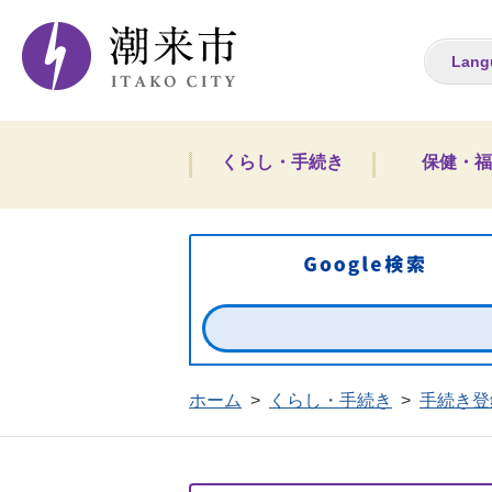
潮来市ホームペー
Lang
くらし・手続き
保健・福
ホーム
>
くらし・手続き
>
手続き登