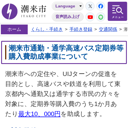
Twitter
Facebo
Language
潮来市
YouTube
LINE
音声読み上げ
ホーム
くらし・手続き
>
手続き登録
>
交通関係
>
潮来市通勤・通学高速バス定期券等
購入費助成事業について
潮来市への定住や、UIJターンの促進を
目的とし、高速バスや鉄道を利用して東
京都内へ通勤又は通学する市民の方々を
対象に、定期券等購入費のうち1か月あ
たり
最大10、000円
を助成します。