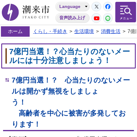
Twitter
Facebo
Language
潮来市
YouTube
LINE
音声読み上げ
ホーム
くらし・手続き
>
生活環境
>
消費生活
>
7
7億円当選！？心当たりのないメー
ルには十分注意しましょう！
7億円当選！？ 心当たりのないメー
ルは開かず無視をしましょ
う！
高齢者を中心に被害が多発してお
ります！