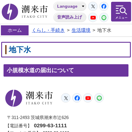
Twitter
Facebo
Language
潮来市
YouTube
LINE
音声読み上げ
ホーム
くらし・手続き
>
生活環境
>
地下水
地下水
小規模水道の届出について
潮来市
Twitter
Facebook
YouTube
LINE
〒311-2493 茨城県潮来市辻626
0299-63-1111
【電話番号】