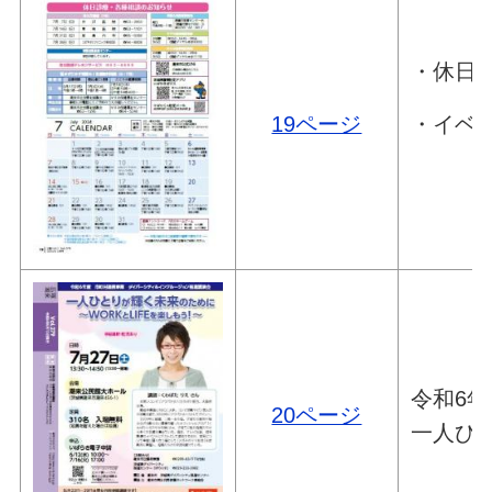
・休日
・イベン
19ページ
令和6
20ページ
一人ひと