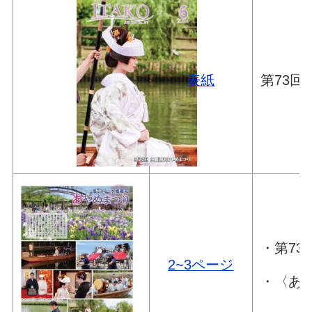
表紙
第73回
・第73
2~3ページ
・〈あ