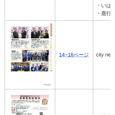
・いばら
・鹿行
14~16ページ
city new