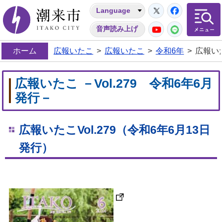
Twitter
Facebo
Language
潮来市
YouTube
LINE
音声読み上げ
ホーム
広報いたこ
>
広報いたこ
>
令和6年
>
広報いた
広報いたこ －Vol.279 令和6年6月
発行－
広報いたこVol.279
（令和6年6
月13
日
発行）