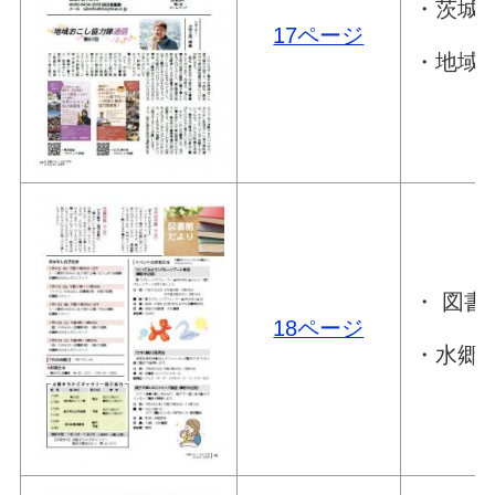
・茨城県
17ページ
・地域お
・ 図書
18ページ
・水郷