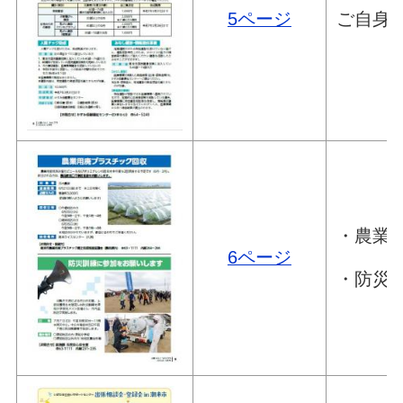
5ページ
ご自身
・農業
6ページ
・防災