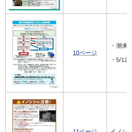
・潮来
10ページ
・5/1
11ページ
イノシ