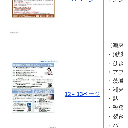
〈潮来
・(就
・ひき
・アプ
・茨城
・潮来
12～13ページ
・熱中
・税務職
・裂き
・パー