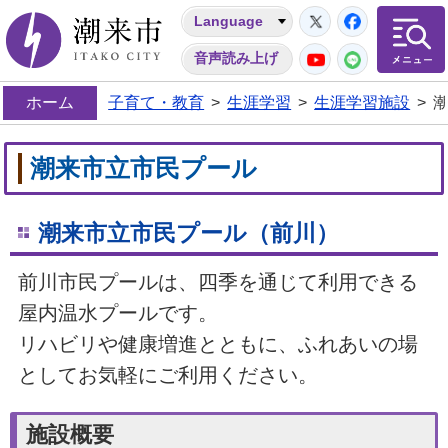
Twitter
Facebo
Language
潮来市
YouTube
LINE
音声読み上げ
ホーム
子育て・教育
>
生涯学習
>
生涯学習施設
>
潮来市立市民プール
潮来市立市民プール（前川）
前川市民プールは、四季を通じて利用できる
屋内温水プールです。
リハビリや健康増進とともに、ふれあいの場
としてお気軽にご利用ください。
施設概要