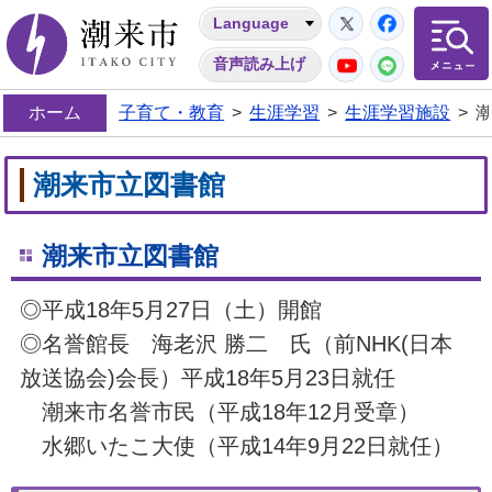
Twitter
Facebo
Language
潮来市
YouTube
LINE
音声読み上げ
ホーム
子育て・教育
>
生涯学習
>
生涯学習施設
>
潮来市立図書館
潮来市立図書館
◎平成18年5月27日（土）開館
◎名誉館長 海老沢 勝二 氏（前NHK(日本
放送協会)会長）平成18年5月23日就任
潮来市名誉市民（平成18年12月受章）
水郷いたこ大使（平成14年9月22日就任）