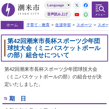
Twitter
Facebo
Language
潮来市
YouTube
LINE
音声読み上げ
ホーム
子育て・教育
>
生涯学習
>
スポーツ
>
スポ
第42回潮来市長杯スポーツ少年団
球技大会（ミニバスケットボール
の部）組合せについて
第42回潮来市長杯スポーツ少年団球技大会
（ミニバスケットボールの部）の組合せが決
定いたしました。
期 日