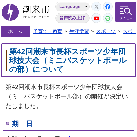
Twitter
Facebo
Language
潮来市
YouTube
LINE
音声読み上げ
ホーム
子育て・教育
>
生涯学習
>
スポーツ
>
スポ
第42回潮来市長杯スポーツ少年団
球技大会（ミニバスケットボール
の部）について
第42回潮来市長杯スポーツ少年団球技大会
（ミニバスケットボール部）の開催が決定い
たしました。
期 日