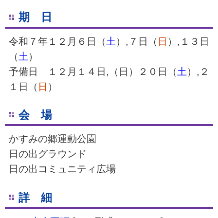
期 日
令和７年１２月６日（
土
）,７日（
日
）,１３日
（
土
）
予備日 １２月１４日,（日）２０日（
土
）,２
１日（
日
）
会 場
かすみの郷運動公園
日の出グラウンド
日の出コミュニティ広場
詳 細