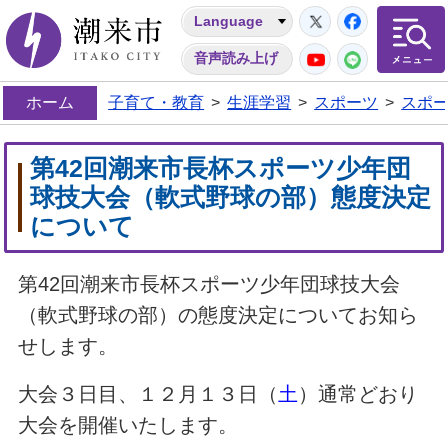
Twitter
Facebo
Language
潮来市
YouTube
LINE
音声読み上げ
ホーム
子育て・教育
>
生涯学習
>
スポーツ
>
スポ
第42回潮来市長杯スポーツ少年団
球技大会（軟式野球の部）態度決定
について
第42回潮来市長杯スポーツ少年団球技大会
（軟式野球の部）の態度決定についてお知ら
せします。
大会３日目、１２月１３日（
土
）通常どおり
大会を開催いたします。