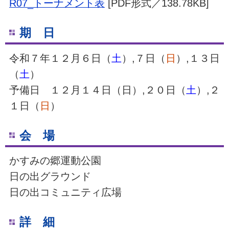
R07_トーナメント表
[PDF形式／138.78KB]
期 日
令和７年１２月６日（
土
）,７日（
日
）,１３日
（
土
）
予備日 １２月１４日（日）,２０日（
土
）,２
１日（
日
）
会 場
かすみの郷運動公園
日の出グラウンド
日の出コミュニティ広場
詳 細