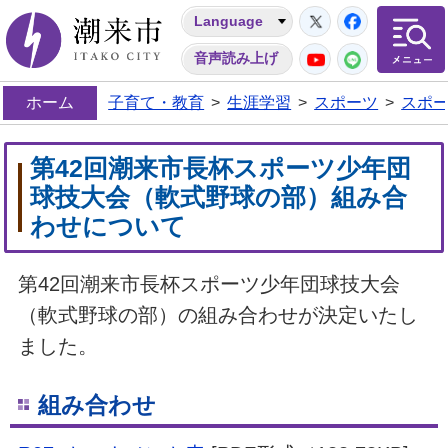
Twitter
Facebo
Language
潮来市
YouTube
LINE
音声読み上げ
ホーム
子育て・教育
>
生涯学習
>
スポーツ
>
スポ
第42回潮来市長杯スポーツ少年団
球技大会（軟式野球の部）組み合
わせについて
第42回潮来市長杯スポーツ少年団球技大会
（軟式野球の部）の組み合わせが決定いたし
ました。
組み合わせ