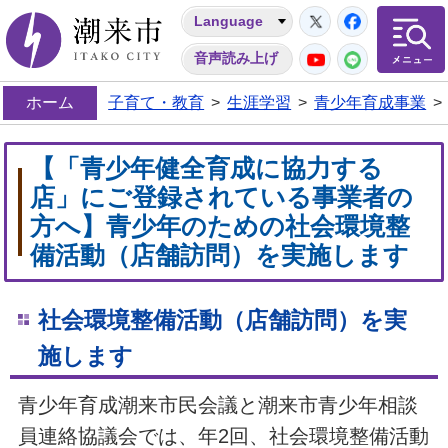
Twitter
Facebo
Language
潮来市
YouTube
LINE
音声読み上げ
ホーム
子育て・教育
>
生涯学習
>
青少年育成事業
>
【「青少年健全育成に協力する
店」にご登録されている事業者の
方へ】青少年のための社会環境整
備活動（店舗訪問）を実施します
社会環境整備活動（店舗訪問）を実
施します
青少年育成潮来市民会議と潮来市青少年相談
員連絡協議会では、年2回、社会環境整備活動