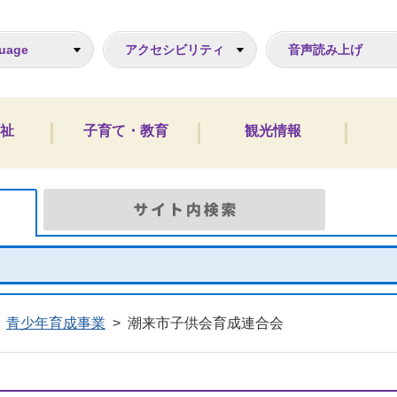
ジ
uage
アクセシビリティ
音声読み上げ
祉
子育て・教育
観光情報
Google検索
サイト
青少年育成事業
>
潮来市子供会育成連合会