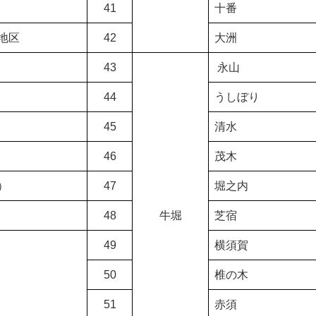
41
十番
地区
42
大洲
43
永山
44
うしぼり
45
清水
46
茂木
）
47
堀之内
48
牛堀
芝宿
49
横須賀
50
椎の木
51
赤須