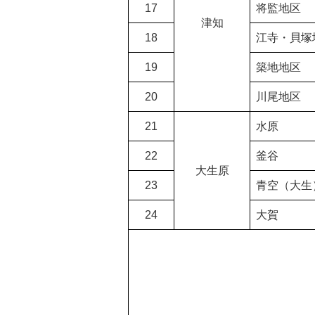
17
将監地区
津知
18
江寺・貝塚
19
築地地区
20
川尾地区
21
水原
22
釜谷
大生原
23
青空（大生
24
大賀