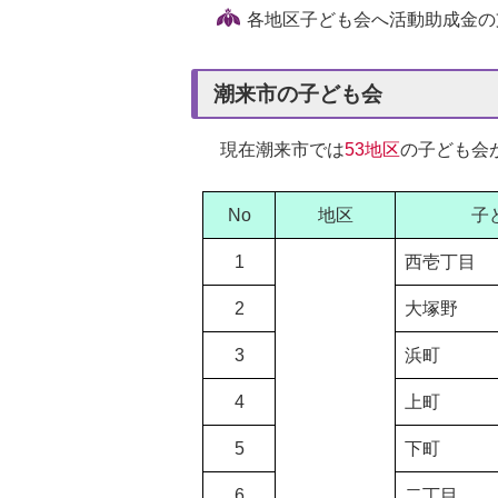
各地区子ども会へ活動助成金の
潮来市の子ども会
現在潮来市では
53地区
の子ども会
No
地区
子
1
西壱丁目
2
大塚野
3
浜町
4
上町
5
下町
6
二丁目