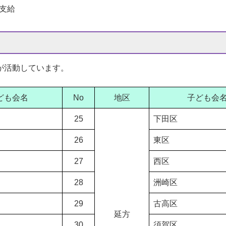
支給
が活動しています。​
ども会名
No
地区
子ども会
25
下田区
26
東区
27
西区
28
洲崎区
29
古高区
延方
30
須賀区