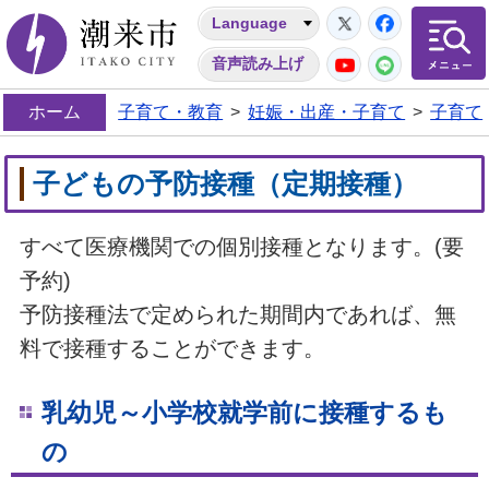
Twitter
Facebo
Language
潮来市
YouTube
LINE
音声読み上げ
ホーム
子育て・教育
>
妊娠・出産・子育て
>
子育て
子どもの予防接種（定期接種）
すべて医療機関での個別接種となります。(要
予約)
予防接種法で定められた期間内であれば、無
料で接種することができます。
乳幼児～小学校就学前に接種するも
の