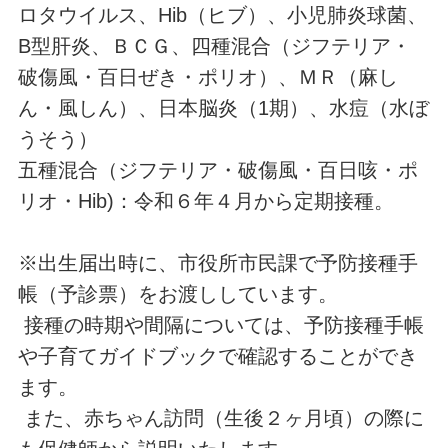
ロタウイルス、Hib（ヒブ）、小児肺炎球菌、
B型肝炎、ＢＣＧ、四種混合（ジフテリア・
破傷風・百日ぜき・ポリオ）、ＭＲ（麻し
ん・風しん）、日本脳炎（1期）、水痘（水ぼ
うそう）
五種混合（ジフテリア・破傷風・百日咳・ポ
リオ・Hib)：令和６年４月から定期接種。
※出生届出時に、市役所市民課で予防接種手
帳（予診票）をお渡ししています。
接種の時期や間隔については、予防接種手帳
や子育てガイドブックで確認することができ
ます。
また、赤ちゃん訪問（生後２ヶ月頃）の際に