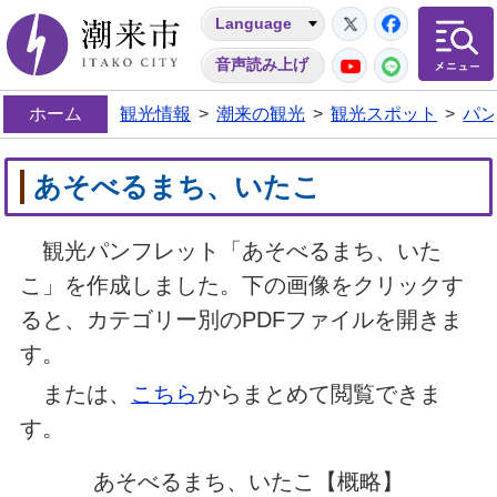
Twitter
Facebo
Language
潮来市
YouTube
LINE
音声読み上げ
ホーム
観光情報
>
潮来の観光
>
観光スポット
>
パ
あそべるまち、いたこ
観光パンフレット「あそべるまち、いた
こ」を作成しました。下の画像をクリックす
ると、カテゴリー別のPDFファイルを開きま
す。
または、
こちら
からまとめて閲覧できま
す。
あそべるまち、いたこ【概略】