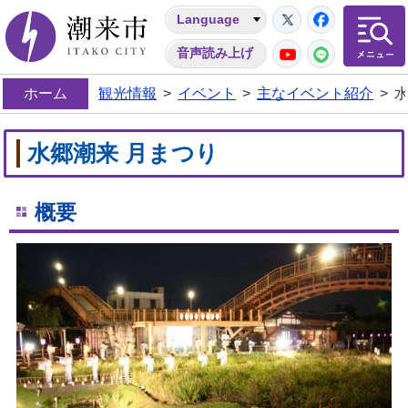
Twitter
Facebo
Language
潮来市
YouTube
LINE
音声読み上げ
ホーム
観光情報
>
イベント
>
主なイベント紹介
>
水
水郷潮来 月まつり
概要