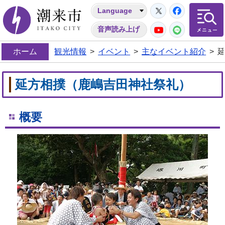
Twitter
Facebo
Language
潮来市
YouTube
LINE
音声読み上げ
ホーム
観光情報
>
イベント
>
主なイベント紹介
>
延方相撲（鹿嶋吉田神社祭礼）
概要