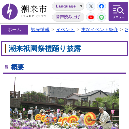
Twitter
Facebo
Language
潮来市
YouTube
LINE
音声読み上げ
ホーム
観光情報
>
イベント
>
主なイベント紹介
>
潮来祇園祭禮踊り披露
概要