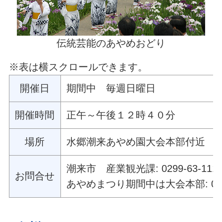
伝統芸能のあやめおどり
※表は横スクロールできます。
開催日
期間中 毎週日曜日
開催時間
正午～午後１２時４０分
場所
水郷潮来あやめ園大会本部付近
潮来市 産業観光課: 0299-63-111
お問合せ
あやめまつり期間中は大会本部: 0299-