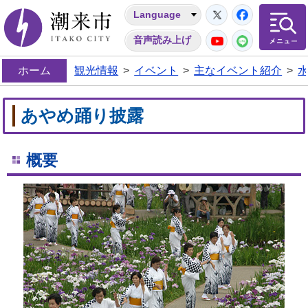
Twitter
Facebo
Language
潮来市
YouTube
LINE
音声読み上げ
ホーム
観光情報
>
イベント
>
主なイベント紹介
>
あやめ踊り披露
概要