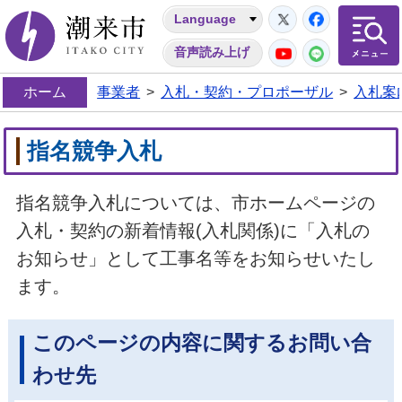
Twitter
Facebo
Language
潮来市
YouTube
LINE
音声読み上げ
ホーム
事業者
>
入札・契約・プロポーザル
>
入札案
指名競争入札
指名競争入札については、市ホームページの
入札・契約の新着情報(入札関係)に「入札の
お知らせ」として工事名等をお知らせいたし
ます。
このページの内容に関するお問い合
わせ先