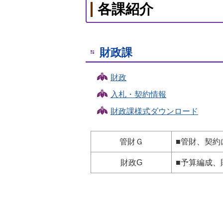
各課紹介
財政課
財政
入札・契約情報
財政課様式ダウンロード
管財Ｇ
■管財、契約
財政G
■予算編成、