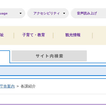
ジ
uage
アクセシビリティ
音声読み上げ
祉
子育て・教育
観光情報
Google検索
サイト
庁舎案内
>
各課紹介