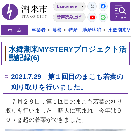
Twitter
Facebo
Language
潮来市
YouTube
LINE
音声読み上げ
ホーム
事業者
>
農業
>
特産・地産地消
>
水郷潮来M
水郷潮来MYSTERYプロジェクト活
動記録(6)
2021.7.29 第１回目のまこも若葉の
刈り取りを行いました。
７月２９日，第１回目のまこも若葉の刈り
取りを行いました。晴天に恵まれ、今年は９
０ｋｇ超の若葉ができました。