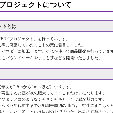
RYプロジェクトについて
クトとは
ERYプロジェクト」を行っています。
の際に廃棄していたまこもの葉に着目しました。
，パウダーに加工します。それを使って商品開発を行っていま
こもパウンドケーキやまこも茶などを開発いたしました。
草丈が1.5ｍから2ｍｈほどになります。
が寄生すると茎が軟化肥大して「まこもたけ」になります。
スやタケノコのようなシャキシャキとした食感が魅力です。
和３０年代前半まで水郷潮来周辺の川には，野生のまこもが
祥の「いたこ節」という里唄の中で「いたこ出島の真菰の中に