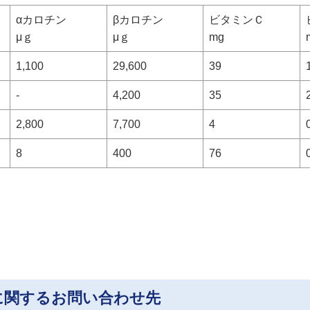
αカロチン
βカロチン
ビタミンＣ
μｇ
μｇ
mg
1,100
29,600
39
-
4,200
35
2,800
7,700
4
8
400
76
に関するお問い合わせ先