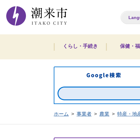
潮来市ホームペー
Lang
くらし・手続き
保健・福
ホーム
>
事業者
>
農業
>
特産・地