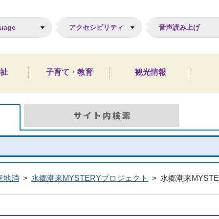
ジ
uage
アクセシビリティ
音声読み上げ
祉
子育て・教育
観光情報
Google検索
サイト
産地消
>
水郷潮来MYSTERYプロジェクト
>
水郷潮来MYST