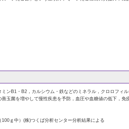
ミンB1・B2，カルシウム・鉄などのミネラル，クロロフィ
の善玉菌を増やして慢性疾患を予防，血圧や血糖値の低下，免
100ｇ中）(株)つくば分析センター分析結果による