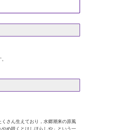
す。
たくさん生えており，水郷潮来の原風
あやめ咲くとはしほらしや」という一