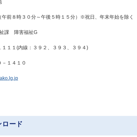
地
午前８時３０分～午後５時１５分）※祝日、年末年始を除く
祉課 障害福祉G
１１１(内線：３９２、３９３、３９４)
１４１０
ako.lg.jp
ンロード