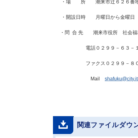
・場 所 潮来市辻６２６番
・開設日時 月曜日から金曜日（
・問 合 先 潮来市役所 社会福
電話０２９９－６３－１
ファクス０２９９－８０－
Mail
shafuku@city.it
関連ファイルダウ