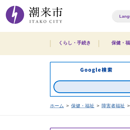
潮来市ホームペー
Lang
くらし・手続き
保健・福
ホーム
>
保健・福祉
>
障害者福祉
>