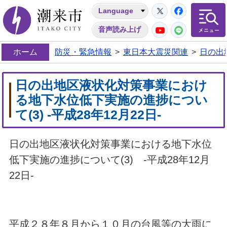
Twitter
Facebo
Language
潮来市
YouTube
LINE
音声読み上げ
ホーム
防災・緊急情報
>
東日本大震災関連
>
日の出
日の出地区液状化対策事業におけ
る地下水位低下実施の進捗につい
て(3) -平成28年12月22日-
日の出地区液状化対策事業における地下水位
低下実施の進捗について(3) -平成28年12月
22日-
平成２８年８月から１０月の台風等の大雨に