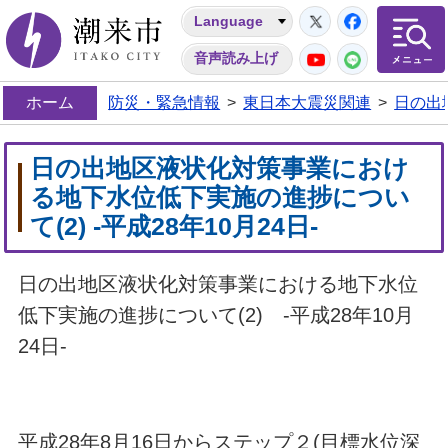
Twitter
Facebo
Language
潮来市
YouTube
LINE
音声読み上げ
ホーム
防災・緊急情報
>
東日本大震災関連
>
日の出
日の出地区液状化対策事業におけ
る地下水位低下実施の進捗につい
て(2) -平成28年10月24日-
日の出地区液状化対策事業における地下水位
低下実施の進捗について(2) -平成28年10月
24日-
平成28年8月16日からステップ２(目標水位深