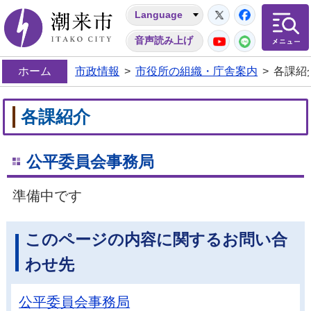
Twitter
Facebo
Language
潮来市
YouTube
LINE
音声読み上げ
ホーム
市政情報
>
市役所の組織・庁舎案内
>
各課紹
各課紹介
公平委員会事務局
準備中です
このページの内容に関するお問い合
わせ先
公平委員会事務局