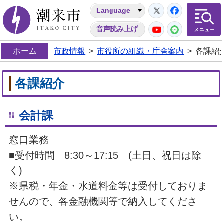
Twitter
Facebo
Language
潮来市
YouTube
LINE
音声読み上げ
ホーム
市政情報
>
市役所の組織・庁舎案内
>
各課紹
各課紹介
会計課
窓口業務
■受付時間 8:30～17:15 (土日、祝日は除
く)
※県税・年金・水道料金等は受付しておりま
せんので、各金融機関等で納入してくださ
い。