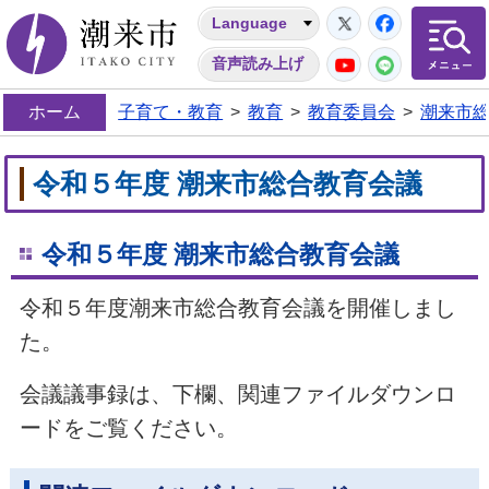
Twitter
Facebo
Language
潮来市
YouTube
LINE
音声読み上げ
ホーム
子育て・教育
>
教育
>
教育委員会
>
潮来市
令和５年度 潮来市総合教育会議
令和５年度 潮来市総合教育会議
令和５年度潮来市総合教育会議を開催しまし
た。
会議議事録は、下欄、関連ファイルダウンロ
ードをご覧ください。