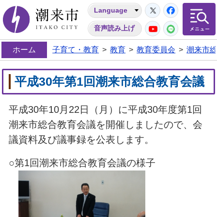
Twitter
Facebo
Language
潮来市
YouTube
LINE
音声読み上げ
ホーム
子育て・教育
>
教育
>
教育委員会
>
潮来市
平成30年第1回潮来市総合教育会議
平成30年10月22日（月）に平成30年度第1回
潮来市総合教育会議を開催しましたので、会
議資料及び議事録を公表します。
○第1回潮来市総合教育会議の様子