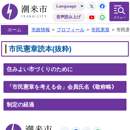
Twitter
Facebo
Language
潮来市
YouTube
LINE
音声読み上げ
ホーム
市政情報
>
プロフィール
>
市民憲章
>
市民憲
市民憲章読本(抜粋)
住みよい市づくりのために
「市民憲章を考える会」会員氏名《敬称略》
制定の経過
潮来市