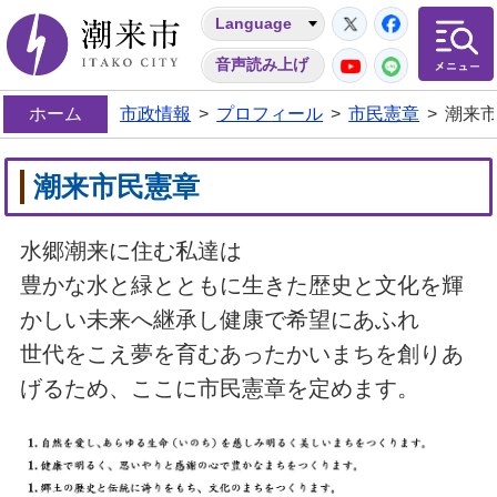
Twitter
Facebo
Language
潮来市
YouTube
LINE
音声読み上げ
ホーム
市政情報
>
プロフィール
>
市民憲章
>
潮来
潮来市民憲章
水郷潮来に住む私達は
豊かな水と緑とともに生きた歴史と文化を輝
かしい未来へ継承し健康で希望にあふれ
世代をこえ夢を育むあったかいまちを創りあ
げるため、ここに市民憲章を定めます。