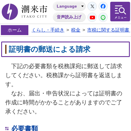
Twitter
Facebo
Language
潮来市
YouTube
LINE
音声読み上げ
ホーム
くらし・手続き
>
税金
>
市税に関する証明書
証明書の郵送による請求
下記の必要書類を税務課宛に郵送して請求
してください。税務課から証明書を返送しま
す。
なお、届出・申告状況によっては証明書の
作成に時間がかかることがありますのでご了
承ください。
必要書類